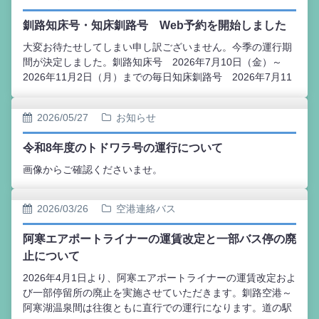
変更は自由です。それに伴うご予約変更の手続きや、弊社へ
釧路知床号・知床釧路号 Web予約を開始しました
のご連絡は必要ございません。）
大変お待たせしてしまい申し訳ございません。今季の運行期
間が決定しました。釧路知床号 2026年7月10日（金）～
2026年11月2日（月）までの毎日知床釧路号 2026年7月11
日（土）～2026年11月3日（火）までの毎日Web予約の受付
を開始しました。また、今季よりコース変更がございます。
2026/05/27
お知らせ
釧路知床号は女満別空港・網走へ立ち寄りがなくなります。
（JR知床斜里駅から網走方面へ接続可能です）あらたに清里
令和8年度のトドワラ号の運行について
町・知床斜里駅を経由します。知床釧路号は新たに開陽台へ
立ち寄ります。（摩周湖への立ち寄りが無くなります。）ま
画像からご確認くださいませ。
た、今季の運行は阿寒バス旅行サービスが旅行企画・実施す
る募集型企画旅行になります。お申込みはWeb限定となりま
2026/03/26
空港連絡バス
すので、ご了承ください。
阿寒エアポートライナーの運賃改定と一部バス停の廃
止について
2026年4月1日より、阿寒エアポートライナーの運賃改定およ
び一部停留所の廃止を実施させていただきます。釧路空港～
阿寒湖温泉間は往復ともに直行での運行になります。道の駅