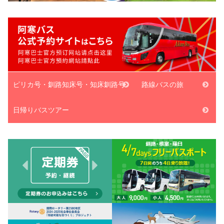
ピリカ号・釧路知床号・知床釧路号
路線バスの旅
日帰りバスツアー