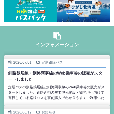
インフォメーション
2026/07/01
定期路線バス
釧路鶴居線・釧路阿寒線のWeb乗車券の販売がスタ
ートしました
定期バスの釧路鶴居線と釧路阿寒線のWeb乗車券の販売がス
タートしました。釧路近郊の主要観光施設・観光地へ向けて
運行している路線バスを事前購入でわかりやすくご利用いた
だけます。Webでご希望の区間を購入いただき、ご指定の時
間のバスに乗車したら、降車時にWebチケットを乗務員へご
2026/06/12
お知らせ
提示いただけるだけで、ご利用いただけます。（当日の時間