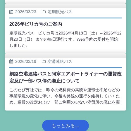
阿寒丹頂の里へのアクセスは30番の阿寒線をご利用いただき
ますようお願いいたします。ご利用のお客様にはご負担をお
2026/03/23
定期観光バス
かけいいたしますが、何卒ご理解賜りますようお願い申し上
げます。
2026年ピリカ号のご案内
定期観光バス ピリカ号は2026年4月18日（土）～2026年12
月20日（日） までの毎日運行です。Web予約の受付を開始
しました。
2026/03/19
空港連絡バス
釧路空港連絡バスと阿寒エアポートライナーの運賃改
定及び一部バス停の廃止について
このたび弊社では、昨今の燃料費の高騰や運転士不足などの
事業環境の変化に伴い、今後も路線の運行を維持していくた
め、運賃の改定および一部ご利用の少ない停留所の廃止を実
施させていただくこととなりました。ご利用のお客様にはご
負担をおかけいたしますが、何卒ご理解賜りますようお願い
申し上げます。
もっとみる…