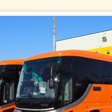
7,500
 (旧)
券】 旭川
00
→
3,200
、及び運
ださ
購入され
額なし
（津
ブンイ
販売は