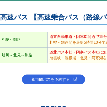
高速バス 【高速乗合バス（路線
道東自動車道・阿寒IC開通で15
札幌～釧路
札幌～釧路間を最短5時間10分で
道北バス本社・阿寒バス本社に無
旭川～北見～釧路
層雲峡・温根湯・北見・阿寒湖を
都市間バスを予約する