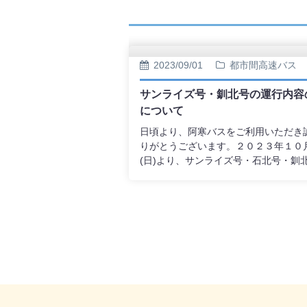
2023/09/01
都市間高速バス
サンライズ号・釧北号の運行内容
について
日頃より、阿寒バスをご利用いただき
りがとうございます。２０２３年１０
(日)より、サンライズ号・石北号・釧
路線を統合し、新たなサンライズ号と
行を開始いたします。路 線 名：サ
ズ号区 間：旭川～北見～釧路予
日：令和５年９月１日～（令和５年１
日ご乗車分より）運 賃：主要区
記の通り 【片 道】 旭川～釧
(旧) 6,100円 → (新) 6,700円 
… (旧) 3,950円 → (新) 4,400円
路 … (旧) 3,800円 → (新) 4,20
復】 旭川～釧路 … (旧)11,200