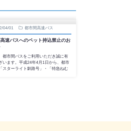
2/04/01
都市間高速バス
間高速バスへのペット持込禁止のお
せ
、都市間バスをご利用いただき誠に有
ざいます。平成24年4月1日から、都市
「スターライト釧路号」・「特急ねむ
・「サンライズ旭川・釧路号」・「特
北号」へのペット（愛玩小動物）持込に
、お断りさせていただくことになりま
で、ご理解をお願い致します。詳細は
DFファイルをご覧ください。