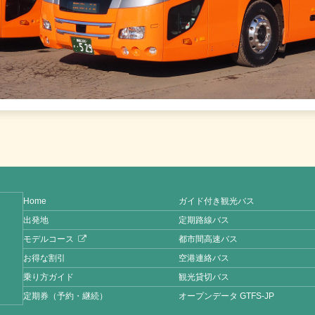
Home
ガイド付き観光バス
出発地
定期路線バス
モデルコース
都市間高速バス
お得な割引
空港連絡バス
乗り方ガイド
観光貸切バス
定期券（予約・継続）
オープンデータ GTFS-JP