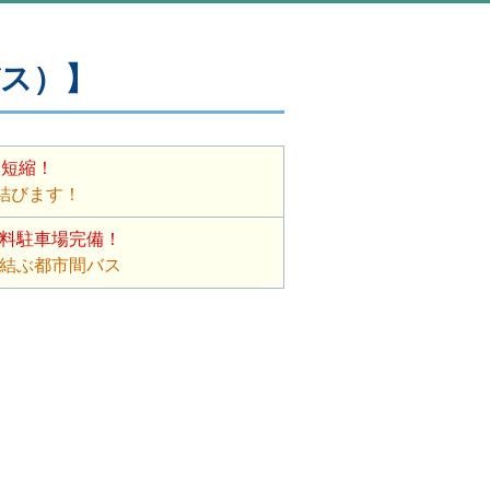
バス）】
分短縮！
結びます！
料駐車場完備！
結ぶ都市間バス