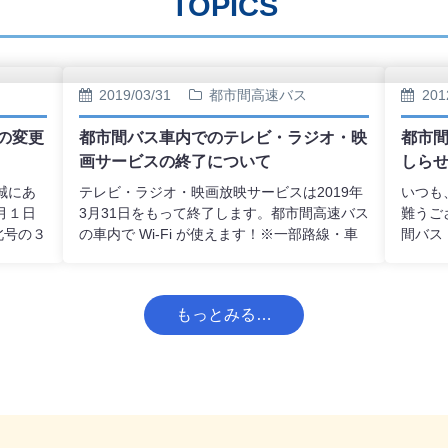
TOPICS
2019/03/31
都市間高速バス
201
の変更
都市間バス車内でのテレビ・ラジオ・映
都市
画サービスの終了について
しら
誠にあ
テレビ・ラジオ・映画放映サービスは2019年
いつも
月１日
3月31日をもって終了します。都市間高速バス
難うご
北号の３
の車内で Wi-Fi が使えます！※一部路線・車
間バス
して運
両では搭載していない場合があります。
ろ号」
ンライ
急 釧
約開始
ついて
もっとみる…
０月１
したの
間は下
下記P
路 …
旭川～北見
 北見～釧
0円 【往
円 →