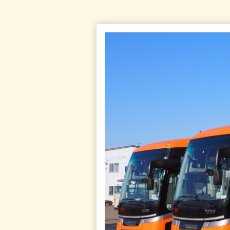
(新)12,400円 旭川～北見 … (旧) 
円 → (新) 8,300円 北見～釧路 …
6,800円 → (新) 7,600円 【回数
～釧路 … (旧)21,300円 → (新)23,6
円 旭川～北見 … (旧)13,800円 
(新)15,400円 北見～釧路 … (旧)1
円 → (新)14,600円※その他区間運賃
行時刻については下記画像をご参照く
い。※令和5年10月1日（日）以前に
ている乗車券については、改定後も差
でご使用いただけます。津別ハイヤー
別）、吉田家具金物店（大楽毛）、セ
レブン阿寒町店（阿寒町）での乗車券
終了になります。