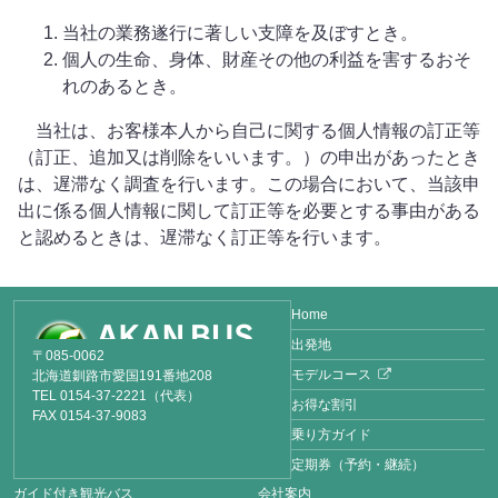
当社の業務遂行に著しい支障を及ぼすとき。
個人の生命、身体、財産その他の利益を害するおそ
れのあるとき。
当社は、お客様本人から自己に関する個人情報の訂正等
（訂正、追加又は削除をいいます。）の申出があったとき
は、遅滞なく調査を行います。この場合において、当該申
出に係る個人情報に関して訂正等を必要とする事由がある
と認めるときは、遅滞なく訂正等を行います。
Home
出発地
〒085-0062
モデルコース
北海道釧路市愛国191番地208
TEL 0154-37-2221（代表）
お得な割引
FAX 0154-37-9083
乗り方ガイド
定期券（予約・継続）
ガイド付き観光バス
会社案内