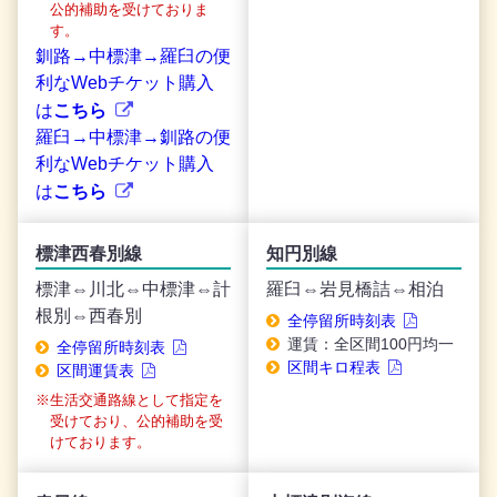
公的補助を受けておりま
す。
釧路→中標津→羅臼の便
利なWebチケット購入
は
こちら
羅臼→中標津→釧路の便
利なWebチケット購入
は
こちら
標津西春別線
知円別線
標津⇔川北⇔中標津⇔計
羅臼⇔岩見橋詰⇔相泊
根別⇔西春別
全停留所時刻表
運賃：全区間100円均一
全停留所時刻表
区間キロ程表
区間運賃表
生活交通路線として指定を
受けており、公的補助を受
けております。