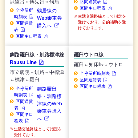
展望台⇔鶴見台⇔鶴居
区間運賃表
区間キロ程表
全停留所
鶴居線の
生活交通路線として指定を
時刻表
Web乗車券
受けており、公的補助を受
区間運賃
購入へ
けております。
表
区間キロ程表
釧路羅臼線・釧路標津線
羅臼ウトロ線
Rausu Line
羅臼⇔知床峠⇔ウトロ
市立病院⇔釧路⇔中標津
全停留所時刻表
⇔標津⇔羅臼
区間運賃表
区間キロ程表
全停留所
釧路羅臼
時刻表
線・釧路標
区間運賃
津線のWeb
表
乗車券購入
区間キロ
へ
程表
生活交通路線として指定を
受けており、