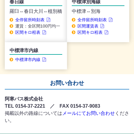
春日線
中標津別海線
羅臼⇔春日大川⇔植別橋
中標津⇔別海
全停留所時刻表
全停留所時刻表
運賃：全区間100円均一
区間運賃表
区間キロ程表
区間キロ程表
中標津市内線
中標津市内線
お問い合わせ
阿寒バス株式会社
TEL 0154-37-2221 ／ FAX 0154-37-9083
掲載以外の路線については
メールにてお問い合わせ
くださ
い。