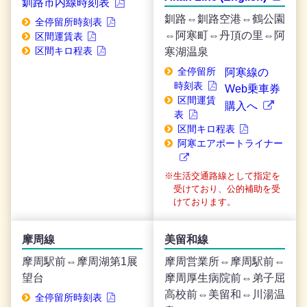
釧路市内線時刻表
釧路⇔釧路空港⇔鶴公園
全停留所時刻表
⇔阿寒町⇔丹頂の里⇔阿
区間運賃表
区間キロ程表
寒湖温泉
全停留所
阿寒線の
時刻表
Web乗車券
区間運賃
購入へ
表
区間キロ程表
阿寒エアポートライナー
生活交通路線として指定を
受けており、公的補助を受
けております。
摩周線
美留和線
摩周駅前⇔摩周湖第1展
摩周営業所⇔摩周駅前⇔
望台
摩周厚生病院前⇔弟子屈
高校前⇔美留和⇔川湯温
全停留所時刻表