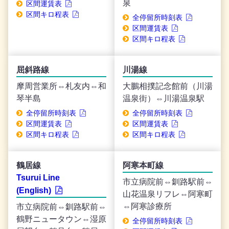
泉
区間運賃表
区間キロ程表
全停留所時刻表
区間運賃表
区間キロ程表
屈斜路線
川湯線
摩周営業所⇔札友内⇔和
大鵬相撲記念館前（川湯
琴半島
温泉街）⇔川湯温泉駅
全停留所時刻表
全停留所時刻表
区間運賃表
区間運賃表
区間キロ程表
区間キロ程表
鶴居線
阿寒本町線
Tsurui Line
市立病院前⇔釧路駅前⇔
(English)
山花温泉リフレ⇔阿寒町
⇔阿寒診療所
市立病院前⇔釧路駅前⇔
鶴野ニュータウン⇔湿原
全停留所時刻表