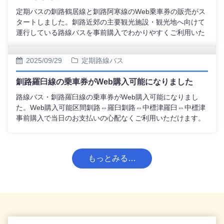
定期バスの釧路鶴居線と釧路阿寒線のWeb乗車券の販売がス
タートしました。釧路近郊の主要観光施設・観光地へ向けて
運行している路線バスを事前購入でわかりやすくご利用いた
だけます。Webでご希望の区間を購入いただき、ご指定の時
間のバスに乗車したら、降車時にWebチケットを乗務員へご
2025/09/29
定期路線バス
提示いただけるだけで、ご利用いただけます。（当日の時間
変更は自由です。それに伴うご予約変更の手続きや、弊社へ
釧路羅臼線の乗車券がWeb購入可能になりました
のご連絡は必要ございません。）
路線バス・釧路羅臼線の乗車券がWeb購入可能になりまし
た。Web購入可能区間釧路⇔羅臼釧路⇔中標津羅臼⇔中標津
事前購入で当日のお支払いの心配なくご利用いただけます。
バスご利用の際はご予約時にメールで届くWebチケットをバ
ス乗務員へご提示ください。
もっとみる…