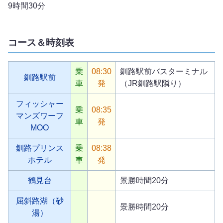
9時間30分
コース＆時刻表
乗
08:30
釧路駅前バスターミナル
釧路駅前
車
発
（JR釧路駅隣り）
フィッシャー
乗
08:35
マンズワーフ
車
発
MOO
釧路プリンス
乗
08:38
ホテル
車
発
鶴見台
景勝時間20分
屈斜路湖（砂
景勝時間20分
湯）