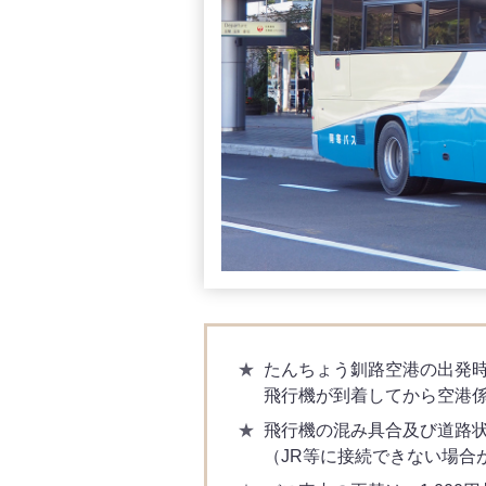
たんちょう釧路空港の出発
飛行機が到着してから空港
飛行機の混み具合及び道路
（JR等に接続できない場