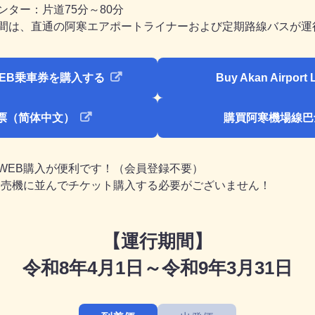
ター：片道75分～80分
間は、直通の阿寒エアポートライナーおよび定期路線バスが運
EB乗車券を購入する
Buy Akan Airport L
票（简体中文）
購買阿寒機場線巴
WEB購入が便利です！（会員登録不要）
券売機に並んでチケット購入する必要がございません！
【運行期間】
令和8年4月1日～令和9年3月31日