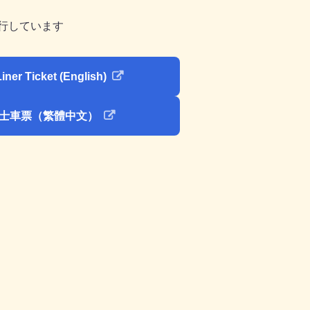
行しています
iner Ticket (English)
士車票（繁體中文）