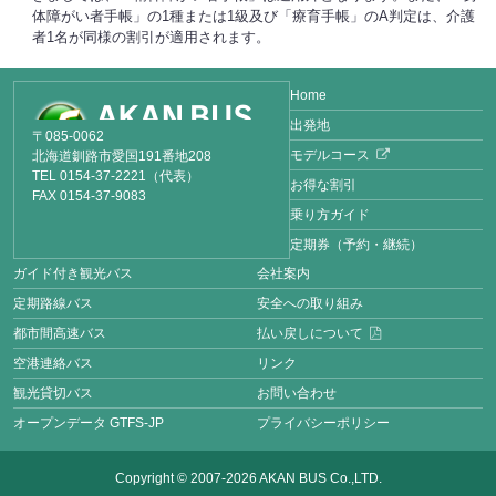
体障がい者手帳」の1種または1級及び「療育手帳」のA判定は、介護
者1名が同様の割引が適用されます。
Home
出発地
〒085-0062
モデルコース
北海道釧路市愛国191番地208
TEL 0154-37-2221（代表）
お得な割引
FAX 0154-37-9083
乗り方ガイド
定期券（予約・継続）
ガイド付き観光バス
会社案内
定期路線バス
安全への取り組み
都市間高速バス
払い戻しについて
空港連絡バス
リンク
観光貸切バス
お問い合わせ
オープンデータ GTFS-JP
プライバシーポリシー
Copyright © 2007-2026 AKAN BUS Co.,LTD.