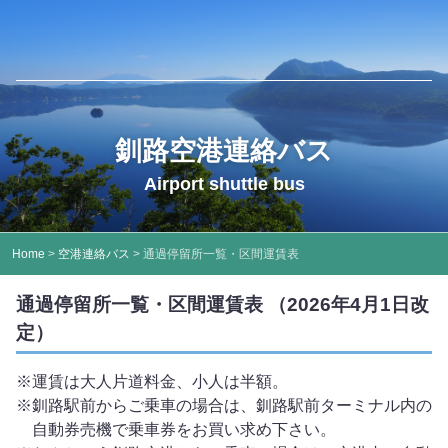
釧路空港連絡バス
Airport shuttle bus
Home
>
空港連絡バス
> 通過停留所一覧・区間運賃表
通過停留所一覧・区間運賃表 （2026年4月1日改
定）
運賃は大人片道料金、小人は半額。
釧路駅前からご乗車の場合は、釧路駅前ターミナル内の
自動券売機で乗車券をお買い求め下さい。