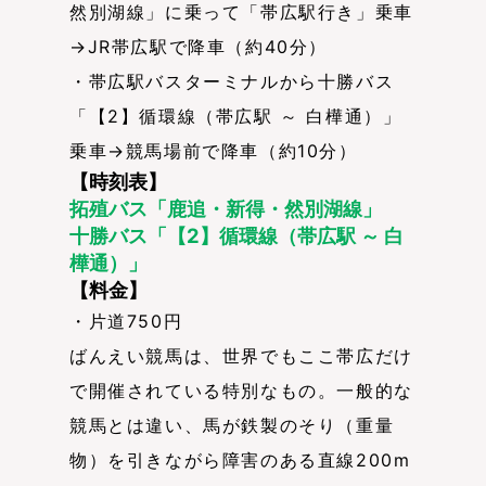
然別湖線」に乗って「帯広駅行き」乗車
→JR帯広駅で降車（約40分）
・帯広駅バスターミナルから十勝バス
「【2】循環線（帯広駅 ～ 白樺通）」
乗車→競馬場前で降車（約10分）
【時刻表】
拓殖バス「鹿追・新得・然別湖線」
十勝バス「【2】循環線（帯広駅 ～ 白
樺通）」
【料金】
・片道750円
ばんえい競馬は、世界でもここ帯広だけ
で開催されている特別なもの。一般的な
競馬とは違い、馬が鉄製のそり（重量
物）を引きながら障害のある直線200m