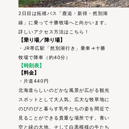
2日目は拓殖バス「鹿追・新得・然別湖
線」に乗って十勝牧場へと向かいます。
詳しいアクセス方法はこちら！
【乗り場／降り場】
・JR帯広駅「然別湖行き」乗車→十勝
牧場で降車（約40分）
【時刻表】
【料金】
・片道440円
北海道らしいのどかな風景が広がる観光
スポットとして大人気。広大な牧草地に
のびのびと暮らす乳牛たちの姿を間近で
見ることができる貴重な場所です。青い
空と緑の大地、そして白黒模様の牛たち