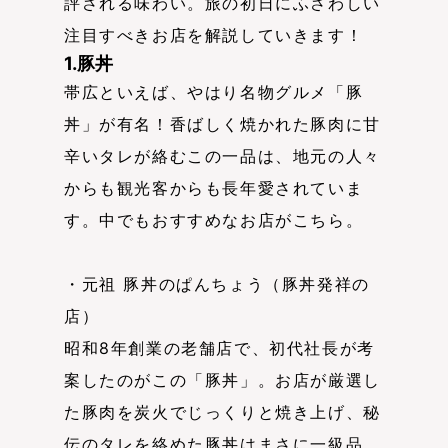
評される味わい。旅の初日にふさわしい
注目すべきお店を解説していきます！
1.豚丼
帯広といえば、やはり名物グルメ「豚
丼」が有名！香ばしく焼かれた豚肉に甘
辛いタレが絡むこの一品は、地元の人々
からも観光客からも長年愛されていま
す。中でもおすすめなお店がこちら。
・元祖 豚丼のぱんちょう（豚丼発祥の
店）
昭和8年創業の老舗店で、初代社長が考
案したのがこの「豚丼」。お店が厳選し
た豚肉を炭火でじっくりと焼き上げ、秘
伝のタレを絡めた豚丼はまさに一級品。