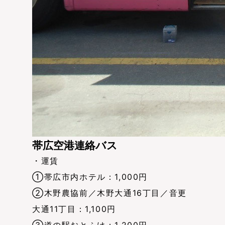
帯広空港連絡バス
・運賃
①帯広市内ホテル：1,000円
②木野農協前／木野大通16丁目／音更
大通11丁目：1,100円